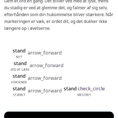
Gem et ord én gang. Det bliver ved med at lyse, mens
du stadig er ved at glemme det, og falmer af sig selv,
efterhånden som din hukommelse bliver stærkere. Når
markeringen er væk, er ordet dit, og det dukker ikke
længere op i øvelserne.
stand
arrow_forward
NYT
stand
arrow_forward
VED AT LÆRE
stand
arrow_forward
VOKSENDE
stand
stand
check_circle
arrow_forward
STÆRKT
MESTRET