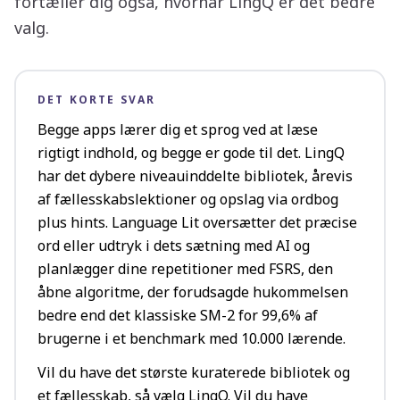
fortæller dig også, hvornår LingQ er det bedre
valg.
DET KORTE SVAR
Begge apps lærer dig et sprog ved at læse
rigtigt indhold, og begge er gode til det. LingQ
har det dybere niveauinddelte bibliotek, årevis
af fællesskabslektioner og opslag via ordbog
plus hints. Language Lit oversætter det præcise
ord eller udtryk i dets sætning med AI og
planlægger dine repetitioner med FSRS, den
åbne algoritme, der forudsagde hukommelsen
bedre end det klassiske SM-2 for 99,6% af
brugerne i et benchmark med 10.000 lærende.
Vil du have det største kuraterede bibliotek og
et fællesskab, så vælg LingQ. Vil du have