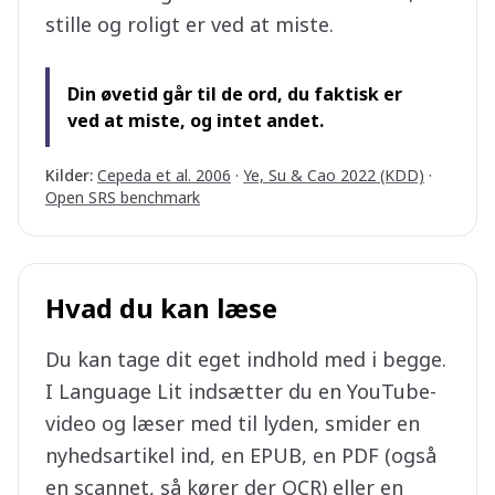
stille og roligt er ved at miste.
Din øvetid går til de ord, du faktisk er
ved at miste, og intet andet.
Kilder
:
Cepeda et al. 2006
·
Ye, Su & Cao 2022 (KDD)
·
Open SRS benchmark
Hvad du kan læse
Du kan tage dit eget indhold med i begge.
I Language Lit indsætter du en YouTube-
video og læser med til lyden, smider en
nyhedsartikel ind, en EPUB, en PDF (også
en scannet, så kører der OCR) eller en