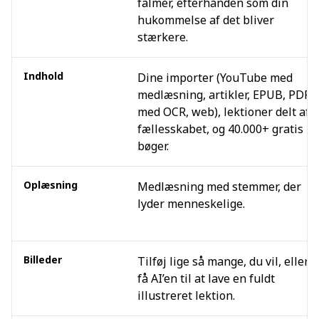
falmer, efterhånden som din
hukommelse af det bliver
stærkere.
Indhold
Dine importer (YouTube med
medlæsning, artikler, EPUB, PDF
med OCR, web), lektioner delt af
fællesskabet, og 40.000+ gratis
bøger.
Oplæsning
Medlæsning med stemmer, der
lyder menneskelige.
Billeder
Tilføj lige så mange, du vil, eller
få AI’en til at lave en fuldt
illustreret lektion.