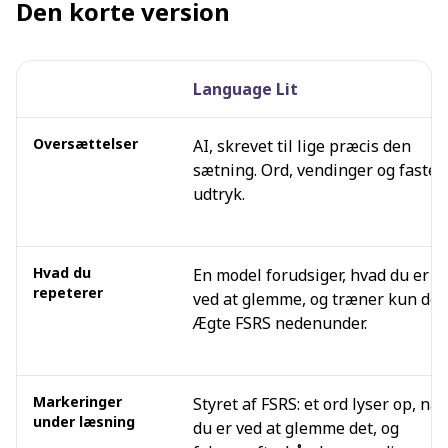
Den korte version
Language Lit
Side om side
Oversættelser
AI, skrevet til lige præcis den
sætning. Ord, vendinger og faste
udtryk.
Hvad du
En model forudsiger, hvad du er
repeterer
ved at glemme, og træner kun det.
Ægte FSRS nedenunder.
Markeringer
Styret af FSRS: et ord lyser op, når
under læsning
du er ved at glemme det, og