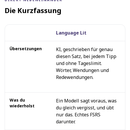
Die Kurzfassung
Language Lit
R
Direkt nebeneinander
Übersetzungen
KI, geschrieben für genau
S
diesen Satz, bei jedem Tipp
Ü
und ohne Tageslimit.
W
Wörter, Wendungen und
W
Redewendungen.
i
p
Was du
Ein Modell sagt voraus, was
E
wiederholst
du gleich vergisst, und übt
S
nur das. Echtes FSRS
P
darunter.