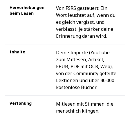
Hervorhebungen
Von FSRS gesteuert: Ein
W
beim Lesen
Wort leuchtet auf, wenn du
ü
es gleich vergisst, und
m
verblasst, je stärker deine
w
Erinnerung daran wird.
h
Inhalte
Deine Importe (YouTube
B
zum Mitlesen, Artikel,
m
EPUB, PDF mit OCR, Web),
E
von der Community geteilte
W
Lektionen und über 40.000
S
kostenlose Bücher.
Vertonung
Mitlesen mit Stimmen, die
T
menschlich klingen.
k
m