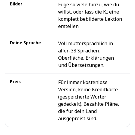
Bilder
Füge so viele hinzu, wie du
T
willst, oder lass die KI eine
i
komplett bebilderte Lektion
erstellen.
Deine Sprache
Voll muttersprachlich in
D
allen 33 Sprachen:
E
Oberfläche, Erklärungen
k
und Übersetzungen.
z
Preis
Für immer kostenlose
G
Version, keine Kreditkarte
V
(gespeicherte Wörter
$
gedeckelt). Bezahlte Pläne,
u
die für dein Land
Ü
ausgepreist sind.