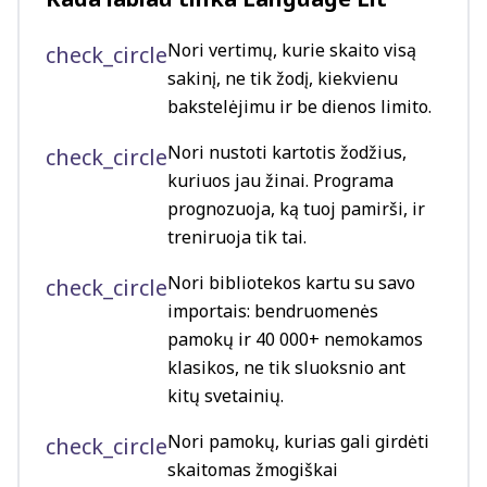
Nori vertimų, kurie skaito visą
check_circle
sakinį, ne tik žodį, kiekvienu
bakstelėjimu ir be dienos limito.
Nori nustoti kartotis žodžius,
check_circle
kuriuos jau žinai. Programa
prognozuoja, ką tuoj pamirši, ir
treniruoja tik tai.
Nori bibliotekos kartu su savo
check_circle
importais: bendruomenės
pamokų ir 40 000+ nemokamos
klasikos, ne tik sluoksnio ant
kitų svetainių.
Nori pamokų, kurias gali girdėti
check_circle
skaitomas žmogiškai