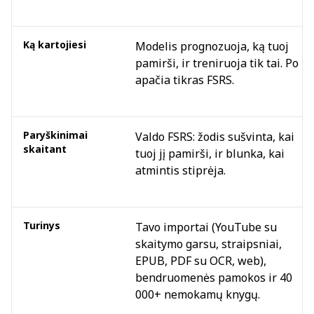
Ką kartojiesi
Modelis prognozuoja, ką tuoj
pamirši, ir treniruoja tik tai. Po
apačia tikras FSRS.
Paryškinimai
Valdo FSRS: žodis sušvinta, kai
skaitant
tuoj jį pamirši, ir blunka, kai
atmintis stiprėja.
Turinys
Tavo importai (YouTube su
skaitymo garsu, straipsniai,
EPUB, PDF su OCR, web),
bendruomenės pamokos ir 40
000+ nemokamų knygų.