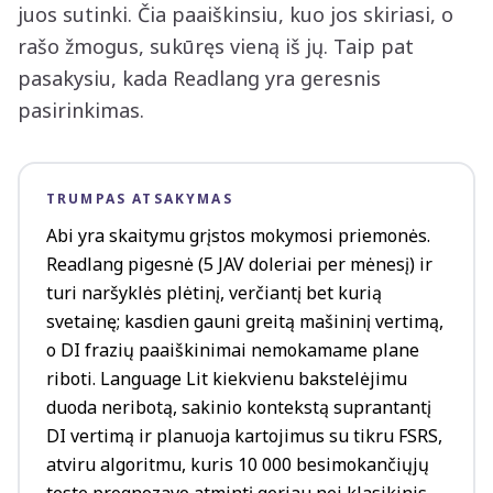
juos sutinki. Čia paaiškinsiu, kuo jos skiriasi, o
rašo žmogus, sukūręs vieną iš jų. Taip pat
pasakysiu, kada Readlang yra geresnis
pasirinkimas.
TRUMPAS ATSAKYMAS
Abi yra skaitymu grįstos mokymosi priemonės.
Readlang pigesnė (5 JAV doleriai per mėnesį) ir
turi naršyklės plėtinį, verčiantį bet kurią
svetainę; kasdien gauni greitą mašininį vertimą,
o DI frazių paaiškinimai nemokamame plane
riboti. Language Lit kiekvienu bakstelėjimu
duoda neribotą, sakinio kontekstą suprantantį
DI vertimą ir planuoja kartojimus su tikru FSRS,
atviru algoritmu, kuris 10 000 besimokančiųjų