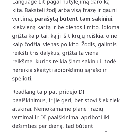
Language Lit pagal nutylėjimą daro ką
kita. Baksteli žodį arba visą frazę ir gauni
vertimą,
parašytą būtent tam sakiniui
,
kiekvieną kartą ir be dienos limito. Idioma
grįžta kaip tai, ką ji iš tikrųjų reiškia, o ne
kaip žodžiai vienas po kito. Žodis, galintis
reikšti tris dalykus, grįžta ta viena
reikšme, kurios reikia šiam sakiniui, todėl
nereikia skaityti apibrėžimų sąrašo ir
spėlioti.
Readlang taip pat pridėjo DI
paaiškinimus, ir jie geri, bet stovi šiek tiek
atskirai. Nemokamame plane frazių
vertimai ir DI paaiškinimai apriboti iki
dešimties per dieną, tad būtent