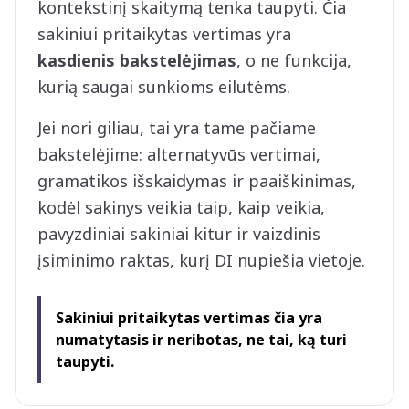
kontekstinį skaitymą tenka taupyti. Čia
sakiniui pritaikytas vertimas yra
kasdienis bakstelėjimas
, o ne funkcija,
kurią saugai sunkioms eilutėms.
Jei nori giliau, tai yra tame pačiame
bakstelėjime: alternatyvūs vertimai,
gramatikos išskaidymas ir paaiškinimas,
kodėl sakinys veikia taip, kaip veikia,
pavyzdiniai sakiniai kitur ir vaizdinis
įsiminimo raktas, kurį DI nupiešia vietoje.
Sakiniui pritaikytas vertimas čia yra
numatytasis ir neribotas, ne tai, ką turi
taupyti.