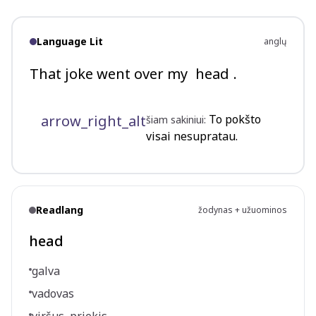
Language Lit
anglų
That joke went over my
head
.
arrow_right_alt
To pokšto
šiam sakiniui:
visai nesupratau.
Readlang
žodynas + užuominos
head
galva
vadovas