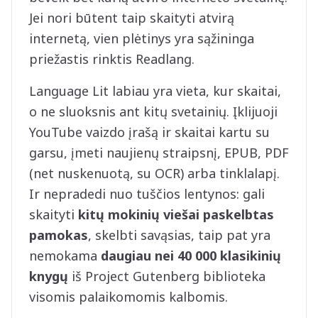
Jei nori būtent taip skaityti atvirą
internetą, vien plėtinys yra sąžininga
priežastis rinktis Readlang.
Language Lit labiau yra vieta, kur skaitai,
o ne sluoksnis ant kitų svetainių. Įklijuoji
YouTube vaizdo įrašą ir skaitai kartu su
garsu, įmeti naujienų straipsnį, EPUB, PDF
(net nuskenuotą, su OCR) arba tinklalapį.
Ir nepradedi nuo tuščios lentynos: gali
skaityti
kitų mokinių viešai paskelbtas
pamokas
, skelbti savąsias, taip pat yra
nemokama
daugiau nei 40 000 klasikinių
knygų
iš Project Gutenberg biblioteka
visomis palaikomomis kalbomis.