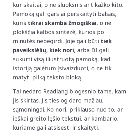
kur skaitai, o ne sluoksnis ant kažko kito.
Pamoką gali garsiai perskaityti balsas,
kuris
tikrai skamba žmogiškai
, o ne
plokščia kalbos sintezė, kurios po
minutės nebegirdi. Joje gali būti
tiek
paveikslėlių, kiek nori
, arba DI gali
sukurti visą iliustruotą pamoką, kad
istoriją galėtum įsivaizduoti, o ne tik
matyti pilką teksto bloką.
Tai nedaro Readlang blogesnio tame, kam
jis skirtas. Jis tiesiog daro mažiau,
sąmoningai. Ko nori, priklauso nuo to, ar
ieškai greito lęšio tekstui, ar kambario,
kuriame gali atsisėsti ir skaityti.