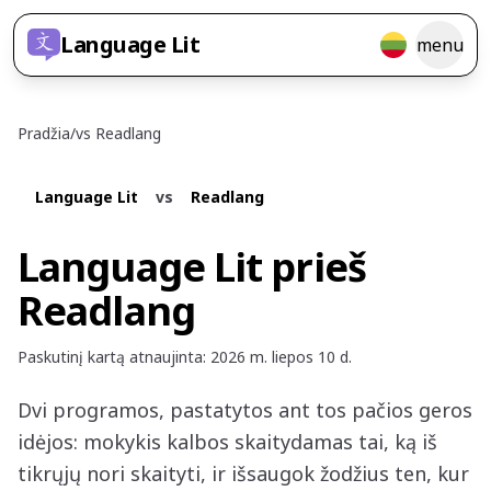
Language Lit
menu
Pradžia
/
vs
Readlang
Language Lit
vs
Readlang
Language Lit prieš
Readlang
Paskutinį kartą atnaujinta
:
2026 m. liepos 10 d.
Dvi programos, pastatytos ant tos pačios geros
idėjos: mokykis kalbos skaitydamas tai, ką iš
tikrųjų nori skaityti, ir išsaugok žodžius ten, kur