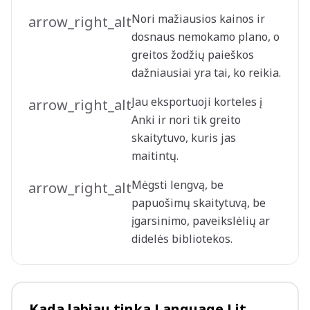
Nori mažiausios kainos ir
arrow_right_alt
dosnaus nemokamo plano, o
greitos žodžių paieškos
dažniausiai yra tai, ko reikia.
Jau eksportuoji korteles į
arrow_right_alt
Anki ir nori tik greito
skaitytuvo, kuris jas
maitintų.
Mėgsti lengvą, be
arrow_right_alt
papuošimų skaitytuvą, be
įgarsinimo, paveikslėlių ar
didelės bibliotekos.
Kada labiau tinka Language Lit