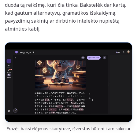
duoda tą reikšmę, kuri čia tinka. Bakstelėk dar kartą,
kad gautum alternatyvų, gramatikos išskaidymą,
pavyzdinių sakinių ar dirbtinio intelekto nupieštą
atminties kablį.
Frazės bakstelėjimas skaitytuve, išverstas būtent tam sakiniui.