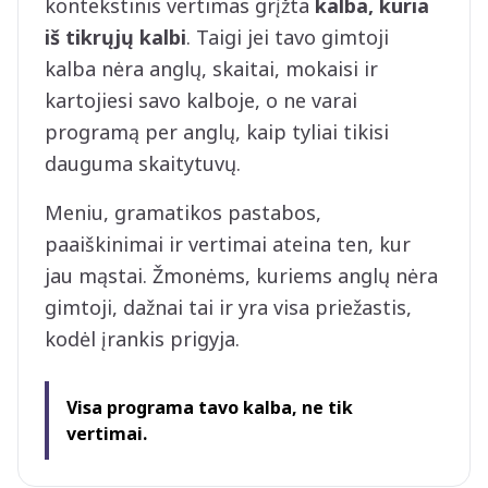
kontekstinis vertimas grįžta
kalba, kuria
iš tikrųjų kalbi
. Taigi jei tavo gimtoji
kalba nėra anglų, skaitai, mokaisi ir
kartojiesi savo kalboje, o ne varai
programą per anglų, kaip tyliai tikisi
dauguma skaitytuvų.
Meniu, gramatikos pastabos,
paaiškinimai ir vertimai ateina ten, kur
jau mąstai. Žmonėms, kuriems anglų nėra
gimtoji, dažnai tai ir yra visa priežastis,
kodėl įrankis prigyja.
Visa programa tavo kalba, ne tik
vertimai.