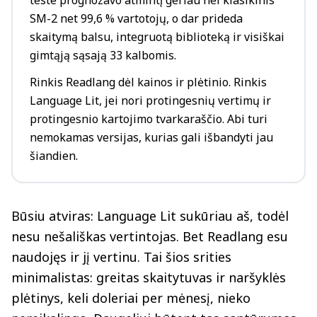
teste prognozavo atmintį geriau nei klasikinis
SM-2 net 99,6 % vartotojų, o dar prideda
skaitymą balsu, integruotą biblioteką ir visiškai
gimtąją sąsają 33 kalbomis.
Rinkis Readlang dėl kainos ir plėtinio. Rinkis
Language Lit, jei nori protingesnių vertimų ir
protingesnio kartojimo tvarkaraščio. Abi turi
nemokamas versijas, kurias gali išbandyti jau
šiandien.
Būsiu atviras: Language Lit sukūriau aš, todėl
nesu nešališkas vertintojas. Bet Readlang esu
naudojęs ir jį vertinu. Tai šios srities
minimalistas: greitas skaitytuvas ir naršyklės
plėtinys, keli doleriai per mėnesį, nieko