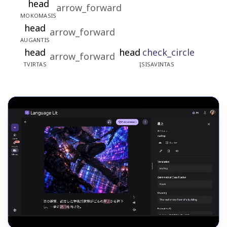
head
arrow_forward
MOKOMASIS
head
arrow_forward
AUGANTIS
head
head
check_circle
arrow_forward
TVIRTAS
ĮSISAVINTAS