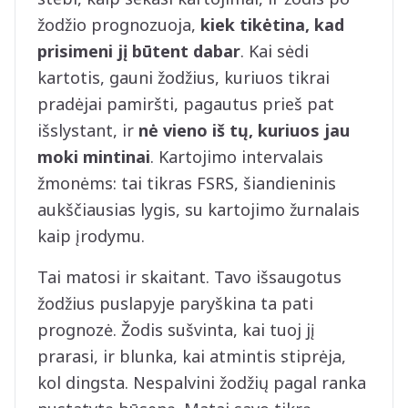
žodžio prognozuoja,
kiek tikėtina, kad
prisimeni jį būtent dabar
. Kai sėdi
kartotis, gauni žodžius, kuriuos tikrai
pradėjai pamiršti, pagautus prieš pat
išslystant, ir
nė vieno iš tų, kuriuos jau
moki mintinai
. Kartojimo intervalais
žmonėms: tai tikras FSRS, šiandieninis
aukščiausias lygis, su kartojimo žurnalais
kaip įrodymu.
Tai matosi ir skaitant. Tavo išsaugotus
žodžius puslapyje paryškina ta pati
prognozė. Žodis sušvinta, kai tuoj jį
prarasi, ir blunka, kai atmintis stiprėja,
kol dingsta. Nespalvini žodžių pagal ranka