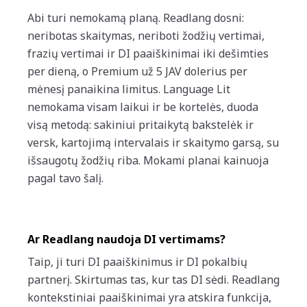
Abi turi nemokamą planą. Readlang dosni:
neribotas skaitymas, neriboti žodžių vertimai,
frazių vertimai ir DI paaiškinimai iki dešimties
per dieną, o Premium už 5 JAV dolerius per
mėnesį panaikina limitus. Language Lit
nemokama visam laikui ir be kortelės, duoda
visą metodą: sakiniui pritaikytą bakstelėk ir
versk, kartojimą intervalais ir skaitymo garsą, su
išsaugotų žodžių riba. Mokami planai kainuoja
pagal tavo šalį.
Ar Readlang naudoja DI vertimams?
Taip, ji turi DI paaiškinimus ir DI pokalbių
partnerį. Skirtumas tas, kur tas DI sėdi. Readlang
kontekstiniai paaiškinimai yra atskira funkcija,