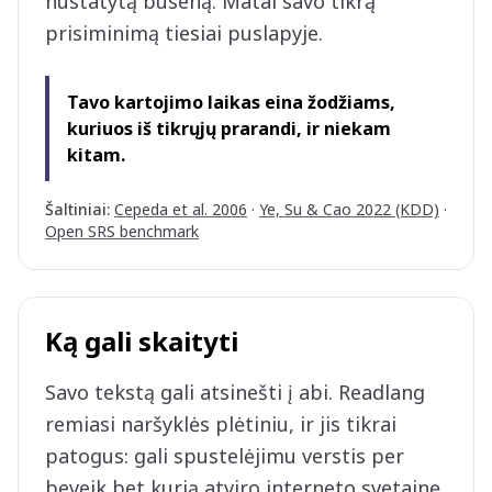
nustatytą būseną. Matai savo tikrą
prisiminimą tiesiai puslapyje.
Tavo kartojimo laikas eina žodžiams,
kuriuos iš tikrųjų prarandi, ir niekam
kitam.
Šaltiniai
:
Cepeda et al. 2006
·
Ye, Su & Cao 2022 (KDD)
·
Open SRS benchmark
Ką gali skaityti
Savo tekstą gali atsinešti į abi. Readlang
remiasi naršyklės plėtiniu, ir jis tikrai
patogus: gali spustelėjimu verstis per
beveik bet kurią atviro interneto svetainę.