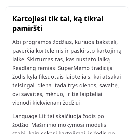
Kartojiesi tik tai, ką tikrai
pamiršti
Abi programos žodžius, kuriuos baksteli,
paverčia kortelėmis ir paskirsto kartojimą
laike. Skirtumas tas, kas nustato laiką.
Readlang remiasi SuperMemo tradicija:
žodis kyla fiksuotais laipteliais, kai atsakai
teisingai, diena, tada trys dienos, savaitė,
dvi savaitės, mėnuo, ir tie laipteliai
vienodi kiekvienam žodžiui.
Language Lit tai skaičiuoja žodis po
žodžio. Mašininio mokymosi modelis
stebi, kaip sekasi kartojimai, ir žodis po