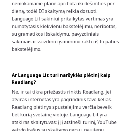
nemokamame plane apribota iki dešimties per
dieną, todėl DI skaitymą reikia dozuoti.
Language Lit sakiniui pritaikytas vertimas yra
numatytasis kiekvienu bakstelėjimu, neribotas,
su gramatikos išskaidymu, pavyzdiniais
sakiniais ir vaizdiniu įsiminimo raktu iš to paties
bakstelėjimo.
Ar Language Lit turi naršyklės plėtinį kaip
Readlang?
Ne, ir tai tikra priežastis rinktis Readlang, jei
atviras internetas yra pagrindinis tavo kelias.
Readlang plėtinys spustelėjimu verčia beveik
bet kurią svetainę vietoje. Language Lit yra
atskiras skaitytuvas: į jį atsineši turinį, YouTube
vaizdo įrašus su skaitymo garsu, naujienų