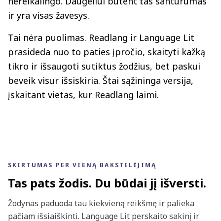
nereikalingo. Daugeliui būtent tas santūrumas
ir yra visas žavesys.
Tai nėra puolimas. Readlang ir Language Lit
prasideda nuo to paties įpročio, skaityti kažką
tikro ir išsaugoti sutiktus žodžius, bet paskui
beveik visur išsiskiria. Štai sąžininga versija,
įskaitant vietas, kur Readlang laimi.
SKIRTUMAS PER VIENĄ BAKSTELĖJIMĄ
Tas pats žodis. Du būdai jį išversti.
Žodynas paduoda tau kiekvieną reikšmę ir palieka
pačiam išsiaiškinti. Language Lit perskaito sakinį ir