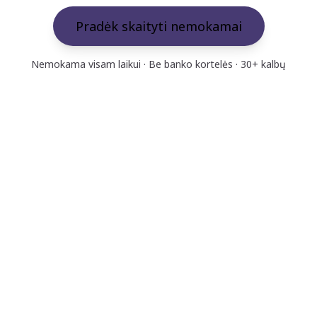
Pradėk skaityti nemokamai
Nemokama visam laikui · Be banko kortelės · 30+ kalbų