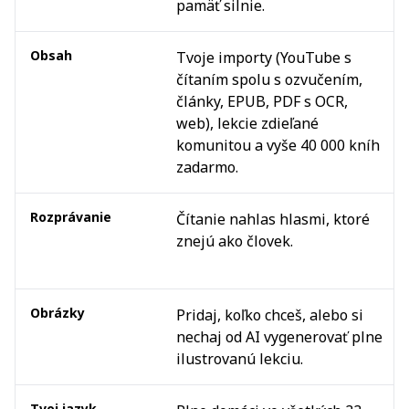
pamäť silnie.
Obsah
Tvoje importy (YouTube s
čítaním spolu s ozvučením,
články, EPUB, PDF s OCR,
web), lekcie zdieľané
komunitou a vyše 40 000 kníh
zadarmo.
Rozprávanie
Čítanie nahlas hlasmi, ktoré
znejú ako človek.
Obrázky
Pridaj, koľko chceš, alebo si
nechaj od AI vygenerovať plne
ilustrovanú lekciu.
Tvoj jazyk