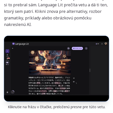
si to prebral sám. Language Lit prečíta vetu a dá ti ten,
ktorý sem patrí. Klikni znova pre alternatívy, rozbor
gramatiky, príklady alebo obrázkovú pomôcku
nakreslenú AI.
Kliknutie na frázu v čítačke, preloženú presne pre túto vetu.