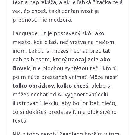
text a neprekáža, a ak je ľahká čítačka celá
vec, čo chceš, taká zdržanlivosť je
prednosť, nie medzera.
Language Lit je postavený skôr ako
miesto, kde čítaš, než vrstva na niečom
inom. Lekciu si môžeš nechať prečítať
nahlas hlasom, ktorý
naozaj znie ako
človek
, nie plochou syntézou reči, ktorú
po minúte prestaneš vnímať. Môže niesť
toľko obrázkov, koľko chceš
, alebo si
môžeš nechať od AI vygenerovať celú
ilustrovanú lekciu, aby bol príbeh niečo,
čo si dokážeš predstaviť, nie blok sivého
textu.
Nič z toho nerobí Readlang horším v tom,