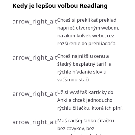
Kedy je lepšou voľbou Readlang
Chceš si preklikať preklad
arrow_right_alt
naprieč otvoreným webom,
na akomkoľvek webe, cez
rozšírenie do prehliadača.
Chceš najnižšiu cenu a
arrow_right_alt
štedrý bezplatný tarif, a
rýchle hľadanie slov ti
väčšinou stačí.
Už si vyvážaš kartičky do
arrow_right_alt
Anki a chceš jednoducho
rýchlu čítačku, ktorá ich plní.
Máš radšej ľahkú čítačku
arrow_right_alt
bez cavykov, bez