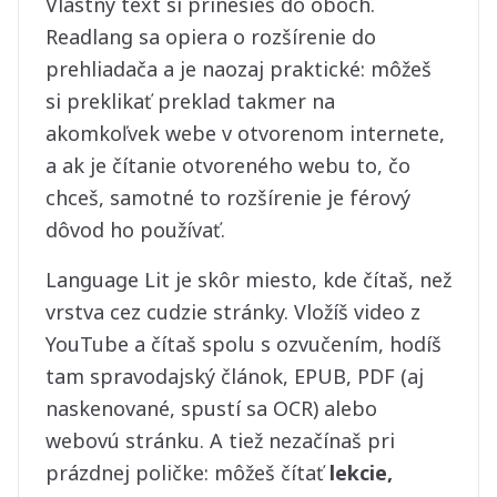
Vlastný text si prinesieš do oboch.
Readlang sa opiera o rozšírenie do
prehliadača a je naozaj praktické: môžeš
si preklikať preklad takmer na
akomkoľvek webe v otvorenom internete,
a ak je čítanie otvoreného webu to, čo
chceš, samotné to rozšírenie je férový
dôvod ho používať.
Language Lit je skôr miesto, kde čítaš, než
vrstva cez cudzie stránky. Vložíš video z
YouTube a čítaš spolu s ozvučením, hodíš
tam spravodajský článok, EPUB, PDF (aj
naskenované, spustí sa OCR) alebo
webovú stránku. A tiež nezačínaš pri
prázdnej poličke: môžeš čítať
lekcie,