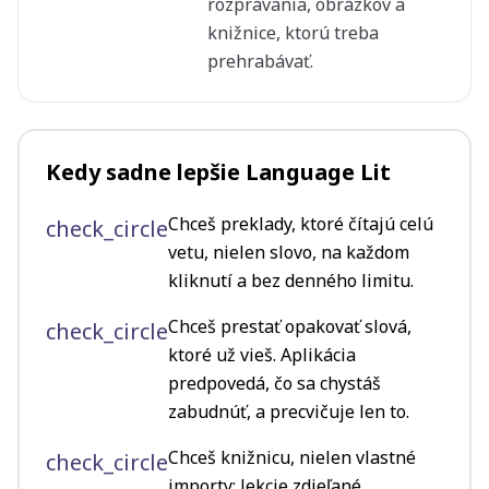
rozprávania, obrázkov a
knižnice, ktorú treba
prehrabávať.
Kedy sadne lepšie Language Lit
Chceš preklady, ktoré čítajú celú
check_circle
vetu, nielen slovo, na každom
kliknutí a bez denného limitu.
Chceš prestať opakovať slová,
check_circle
ktoré už vieš. Aplikácia
predpovedá, čo sa chystáš
zabudnúť, a precvičuje len to.
Chceš knižnicu, nielen vlastné
check_circle
importy: lekcie zdieľané