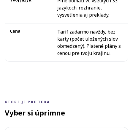
Plne domáci vo všetkých 33
jazykoch: rozhranie,
vysvetlenia aj preklady.
Cena
Tarif zadarmo navždy, bez
karty (počet uložených slov
obmedzený). Platené plány s
cenou pre tvoju krajinu.
KTORÉ JE PRE TEBA
Vyber si úprimne