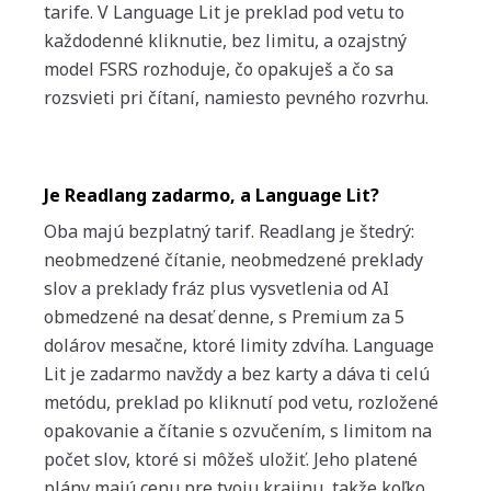
tarife. V Language Lit je preklad pod vetu to
každodenné kliknutie, bez limitu, a ozajstný
model FSRS rozhoduje, čo opakuješ a čo sa
rozsvieti pri čítaní, namiesto pevného rozvrhu.
Je Readlang zadarmo, a Language Lit?
Oba majú bezplatný tarif. Readlang je štedrý:
neobmedzené čítanie, neobmedzené preklady
slov a preklady fráz plus vysvetlenia od AI
obmedzené na desať denne, s Premium za 5
dolárov mesačne, ktoré limity zdvíha. Language
Lit je zadarmo navždy a bez karty a dáva ti celú
metódu, preklad po kliknutí pod vetu, rozložené
opakovanie a čítanie s ozvučením, s limitom na
počet slov, ktoré si môžeš uložiť. Jeho platené
plány majú cenu pre tvoju krajinu, takže koľko