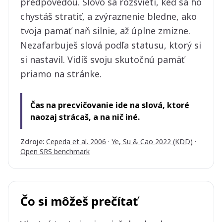
predpoveďou. Slovo sa rozsvieti, keď sa ho
chystáš stratiť, a zvýraznenie bledne, ako
tvoja pamäť naň silnie, až úplne zmizne.
Nezafarbuješ slová podľa statusu, ktorý si
si nastavil. Vidíš svoju skutočnú pamäť
priamo na stránke.
Čas na precvičovanie ide na slová, ktoré
naozaj strácaš, a na nič iné.
Zdroje
:
Cepeda et al. 2006
·
Ye, Su & Cao 2022 (KDD)
·
Open SRS benchmark
Čo si môžeš prečítať