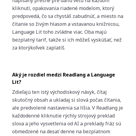
napísaný presne pre danú vetu na každom
kliknutí, opakovania riadené modelom, ktorý
predpovedá, čo sa chystáš zabudnúť, a miesto na
čítanie so živým hlasom a vstavanou knižnicou,
Language Lit toho zvládne viac. Oba majú
bezplatný tarif, takže si ich môžeš vyskúšať, než
za ktorýkoľvek zaplatíš.
Aký je rozdiel medzi Readlang a Language
Lit?
Zdieľajú ten istý východiskový návyk, čítaj
skutočný obsah a ukladaj si slová počas čítania,
ale predvolené nastavenia sa líšia. V Readlang je
každodenné kliknutie rýchly strojový preklad
slova a jeho vysvetlenia od AI a preklady fráz sú
obmedzené na desať denne na bezplatnom