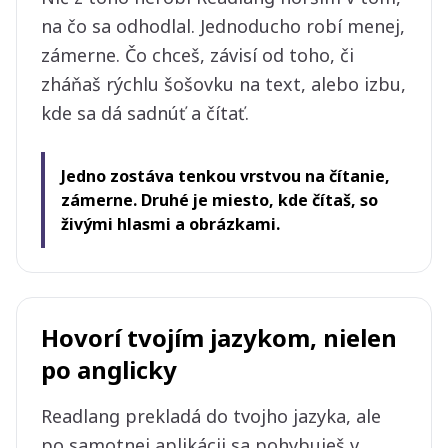
na čo sa odhodlal. Jednoducho robí menej,
zámerne. Čo chceš, závisí od toho, či
zháňaš rýchlu šošovku na text, alebo izbu,
kde sa dá sadnúť a čítať.
Jedno zostáva tenkou vrstvou na čítanie,
zámerne. Druhé je miesto, kde čítaš, so
živými hlasmi a obrázkami.
Hovorí tvojím jazykom, nielen
po anglicky
Readlang prekladá do tvojho jazyka, ale
po samotnej aplikácii sa pohybuješ v