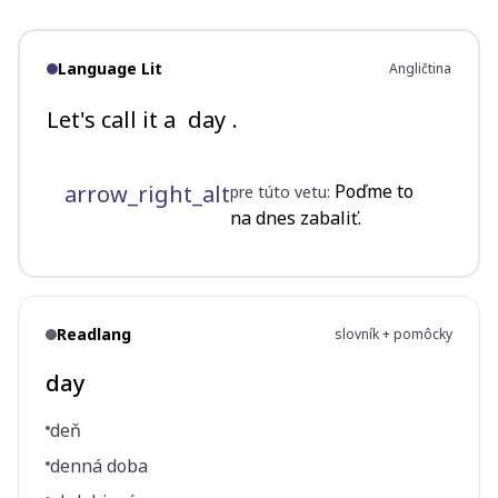
Language Lit
Angličtina
Let's call it a
day
.
arrow_right_alt
Poďme to
pre túto vetu:
na dnes zabaliť.
Readlang
slovník + pomôcky
day
deň
denná doba