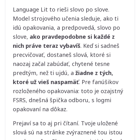
Language Lit to rieši slovo po slove.
Model strojového učenia sleduje, ako ti
idú opakovania, a predpovedá, slovo po
slove,
ako pravdepodobne si každé z
nich práve teraz vybavíš
. Keď si sadneš
precvičovať, dostaneš slová, ktoré si
naozaj začal zabúdať, chytené tesne
predtým, než ti ujdú, a
žiadne z tých,
ktoré už vieš naspamäť
. Pre fanúšikov
rozloženého opakovania: toto je ozajstný
FSRS, dnešná špička odboru, s logmi
opakovaní na dôkaz.
Prejaví sa to aj pri čítaní. Tvoje uložené
slová sú na stránke zvýraznené tou istou