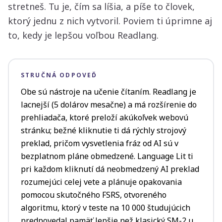
stretneš. Tu je, čím sa líšia, a píše to človek,
ktorý jednu z nich vytvoril. Poviem ti úprimne aj
to, kedy je lepšou voľbou Readlang.
STRUČNÁ ODPOVEĎ
Obe sú nástroje na učenie čítaním. Readlang je
lacnejší (5 dolárov mesačne) a má rozšírenie do
prehliadača, ktoré preloží akúkoľvek webovú
stránku; bežné kliknutie ti dá rýchly strojový
preklad, pričom vysvetlenia fráz od AI sú v
bezplatnom pláne obmedzené. Language Lit ti
pri každom kliknutí dá neobmedzený AI preklad
rozumejúci celej vete a plánuje opakovania
pomocou skutočného FSRS, otvoreného
algoritmu, ktorý v teste na 10 000 študujúcich
predpovedal pamäť lepšie než klasický SM-2 u