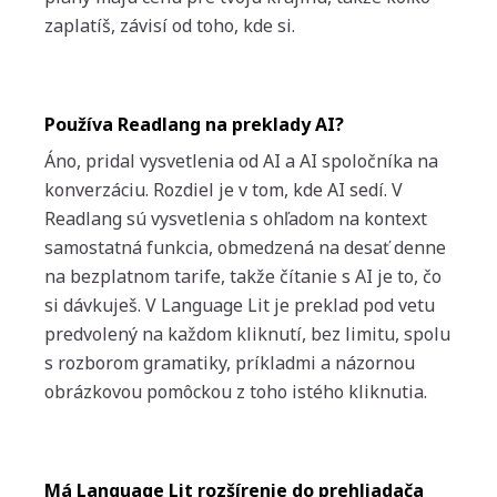
zaplatíš, závisí od toho, kde si.
Používa Readlang na preklady AI?
Áno, pridal vysvetlenia od AI a AI spoločníka na
konverzáciu. Rozdiel je v tom, kde AI sedí. V
Readlang sú vysvetlenia s ohľadom na kontext
samostatná funkcia, obmedzená na desať denne
na bezplatnom tarife, takže čítanie s AI je to, čo
si dávkuješ. V Language Lit je preklad pod vetu
predvolený na každom kliknutí, bez limitu, spolu
s rozborom gramatiky, príkladmi a názornou
obrázkovou pomôckou z toho istého kliknutia.
Má Language Lit rozšírenie do prehliadača