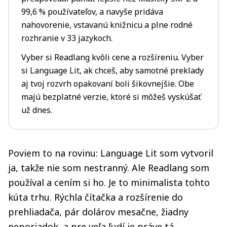
99,6 % používateľov, a navyše pridáva
nahovorenie, vstavanú knižnicu a plne rodné
rozhranie v 33 jazykoch.
Vyber si Readlang kvôli cene a rozšíreniu. Vyber
si Language Lit, ak chceš, aby samotné preklady
aj tvoj rozvrh opakovaní boli šikovnejšie. Obe
majú bezplatné verzie, ktoré si môžeš vyskúšať
už dnes.
Poviem to na rovinu: Language Lit som vytvoril
ja, takže nie som nestranný. Ale Readlang som
používal a cením si ho. Je to minimalista tohto
kúta trhu. Rýchla čítačka a rozšírenie do
prehliadača, pár dolárov mesačne, žiadny
neporiadok, a pre veľa ľudí je práve tá