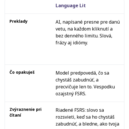
Language Lit
Vedľa seba
Preklady
AI, napísané presne pre danú
vetu, na každom kliknutí a
bez denného limitu. Slová,
frázy aj idiómy.
Čo opakuješ
Model predpovedá, čo sa
chystáš zabudnúť, a
precvičuje len to. Vespodku
ozajstný FSRS.
Zvýraznenie pri
Riadené FSRS: slovo sa
čítaní
rozsvieti, keď sa ho chystáš
zabudnúť, a bledne, ako tvoja