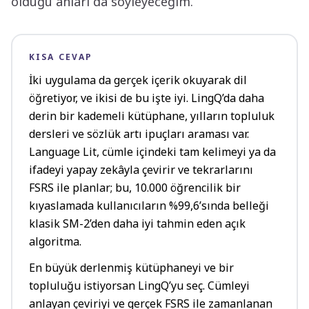
olduğu anları da söyleyeceğim.
KISA CEVAP
İki uygulama da gerçek içerik okuyarak dil
öğretiyor, ve ikisi de bu işte iyi. LingQ’da daha
derin bir kademeli kütüphane, yılların topluluk
dersleri ve sözlük artı ipuçları araması var.
Language Lit, cümle içindeki tam kelimeyi ya da
ifadeyi yapay zekâyla çevirir ve tekrarlarını
FSRS ile planlar; bu, 10.000 öğrencilik bir
kıyaslamada kullanıcıların %99,6’sında belleği
klasik SM-2’den daha iyi tahmin eden açık
algoritma.
En büyük derlenmiş kütüphaneyi ve bir
topluluğu istiyorsan LingQ’yu seç. Cümleyi
anlayan çeviriyi ve gerçek FSRS ile zamanlanan