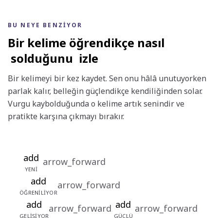
BU NEYE BENZIYOR
Bir kelime öğrendikçe nasıl
solduğunu
izle
Bir kelimeyi bir kez kaydet. Sen onu hâlâ unutuyorken
parlak kalır, belleğin güçlendikçe kendiliğinden solar.
Vurgu kaybolduğunda o kelime artık senindir ve
pratikte karşına çıkmayı bırakır.
add
arrow_forward
YENI
add
arrow_forward
ÖĞRENILIYOR
add
add
arrow_forward
arrow_forward
GELIŞIYOR
GÜÇLÜ