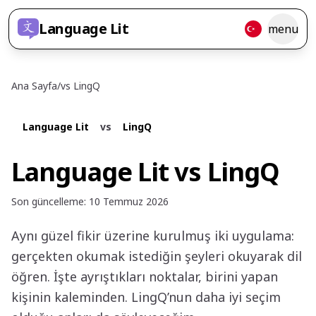
Language Lit
menu
Ana Sayfa
/
vs
LingQ
Language Lit
vs
LingQ
Language Lit vs LingQ
Son güncelleme
:
10 Temmuz 2026
Aynı güzel fikir üzerine kurulmuş iki uygulama:
gerçekten okumak istediğin şeyleri okuyarak dil
öğren. İşte ayrıştıkları noktalar, birini yapan
kişinin kaleminden. LingQ’nun daha iyi seçim