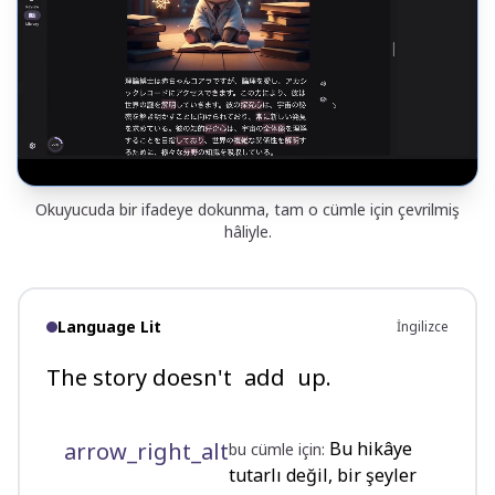
Okuyucuda bir ifadeye dokunma, tam o cümle için çevrilmiş
hâliyle.
Language Lit
İngilizce
The story doesn't
add
up.
arrow_right_alt
Bu hikâye
bu cümle için:
tutarlı değil, bir şeyler