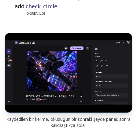
add
check_circle
ÖĞRENILDI
Kaydedilen bir kelime, okuduğun bir sonraki şeyde parlar, sonra
kalıcılaştıkça solar.