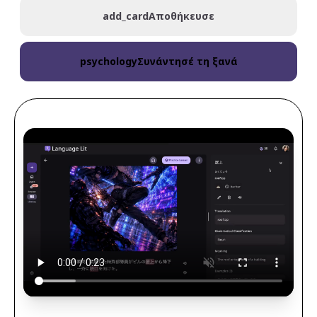
add_card
Αποθήκευσε
psychology
Συνάντησέ τη ξανά