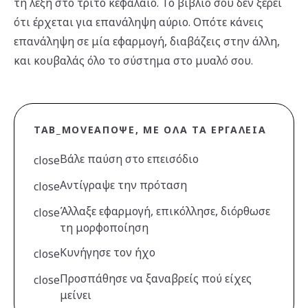
τη λέξη στο τρίτο κεφάλαιο. Το βιβλίο σου δεν ξέρει
ότι έρχεται για επανάληψη αύριο. Οπότε κάνεις
επανάληψη σε μία εφαρμογή, διαβάζεις στην άλλη,
και κουβαλάς όλο το σύστημα στο μυαλό σου.
TAB_MOVE
ΑΠΌΨΕ, ΜΕ ΌΛΑ ΤΑ ΕΡΓΑΛΕΊΑ
Βάλε παύση στο επεισόδιο
close
Αντίγραψε την πρόταση
close
Άλλαξε εφαρμογή, επικόλλησε, διόρθωσε
close
τη μορφοποίηση
Κυνήγησε τον ήχο
close
Προσπάθησε να ξαναβρείς πού είχες
close
μείνει