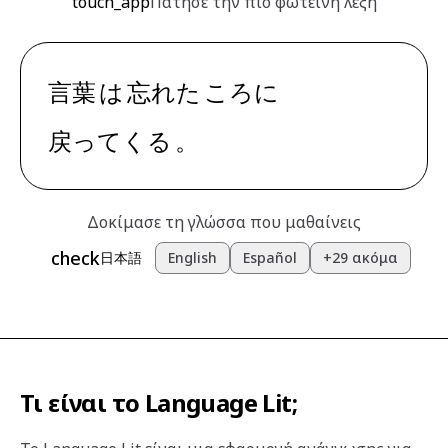
touch_app
Πάτησε την πιο φωτεινή λέξη
言葉
は
忘れた
ころ
に
戻ってくる
。
Δοκίμασε τη γλώσσα που μαθαίνεις
check
日本語
English
Español
+29 ακόμα
Τι είναι το Language Lit;