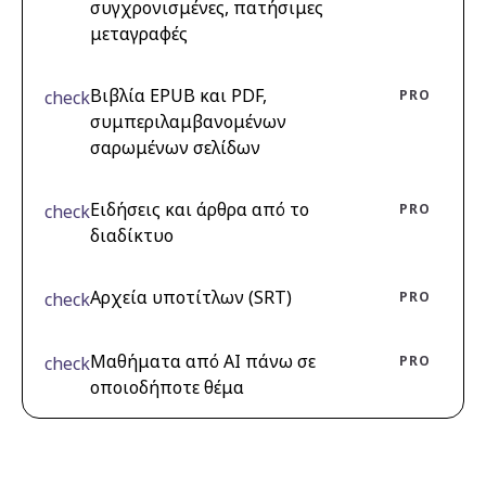
συγχρονισμένες, πατήσιμες
μεταγραφές
Βιβλία EPUB και PDF,
check
PRO
συμπεριλαμβανομένων
σαρωμένων σελίδων
Ειδήσεις και άρθρα από το
check
PRO
διαδίκτυο
Αρχεία υποτίτλων (SRT)
check
PRO
Μαθήματα από AI πάνω σε
check
PRO
οποιοδήποτε θέμα