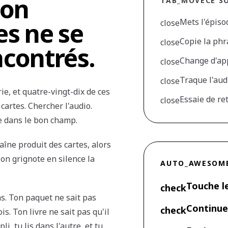
ton
TAB_MOVE
CE S
Mets l'épis
es ne se
close
Copie la phr
close
ncontrés.
Change d'app
close
Traque l'aud
close
ie, et quatre-vingt-dix de ces
Essaie de re
close
cartes. Chercher l'audio.
se dans le bon champ.
aîne produit des cartes, alors
ion grignote en silence la
AUTO_AWESOM
Touche l
check
as. Ton paquet ne sait pas
Continue 
check
is. Ton livre ne sait pas qu'il
i, tu lis dans l'autre, et tu