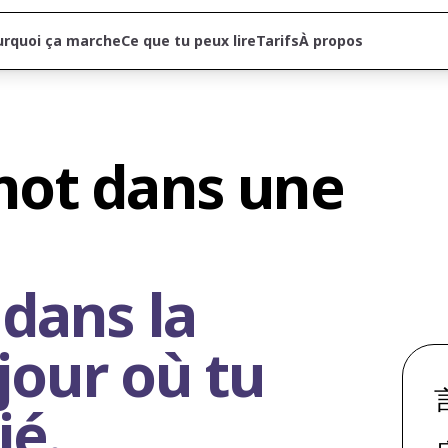
urquoi ça marche
Ce que tu peux lire
Tarifs
À propos
ot dans une 
dans la 
jour où tu 
ié.