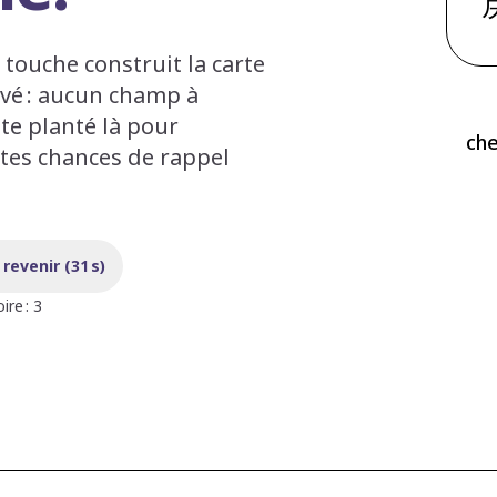
e touche construit la carte
ouvé : aucun champ à
te planté là pour
ch
 tes chances de rappel
evenir (31 s)
ire : 3