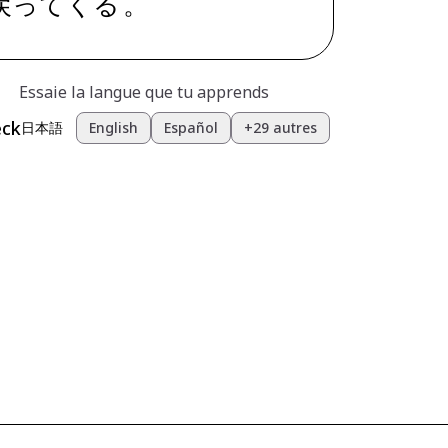
戻ってくる
。
Essaie la langue que tu apprends
eck
日本語
English
Español
+29 autres