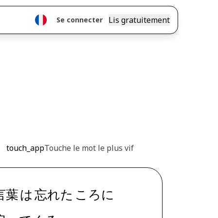
Lis gratuitement
Se connecter
touch_app
Touche le mot le plus vif
言葉
は
忘れた
ころ
に