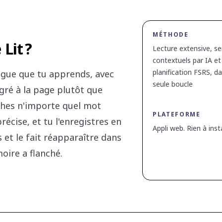
MÉTHODE
Lit ?
Lecture extensive, s
contextuels par IA et
planification FSRS, d
angue que tu apprends, avec
seule boucle
gré à la page plutôt que
uches n'importe quel mot
PLATEFORME
écise, et tu l'enregistres en
Appli web. Rien à insta
s et le fait réapparaître dans
oire a flanché.