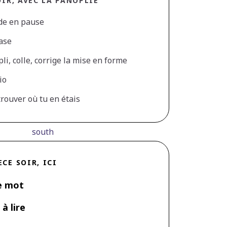
OIR, AVEC LA PANOPLIE
ode en pause
ase
li, colle, corrige la mise en forme
io
trouver où tu en étais
south
E
CE SOIR, ICI
e mot
à lire