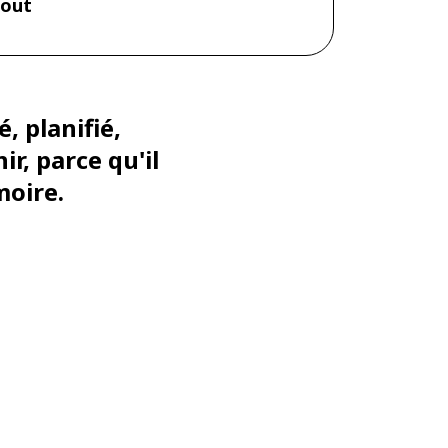
tout
, planifié,
r, parce qu'il
moire.