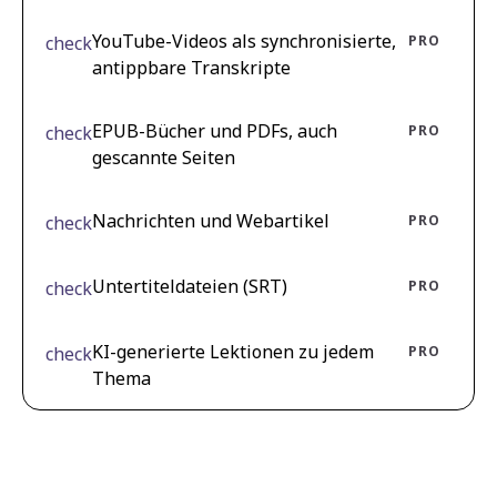
YouTube-Videos als synchronisierte,
check
PRO
antippbare Transkripte
EPUB-Bücher und PDFs, auch
check
PRO
gescannte Seiten
Nachrichten und Webartikel
check
PRO
Untertiteldateien (SRT)
check
PRO
KI-generierte Lektionen zu jedem
check
PRO
Thema