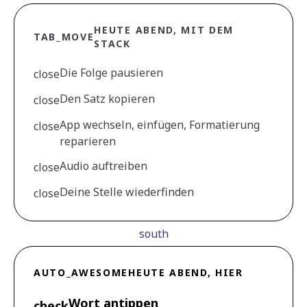
HEUTE ABEND, MIT DEM
TAB_MOVE
STACK
Die Folge pausieren
close
Den Satz kopieren
close
App wechseln, einfügen, Formatierung
close
reparieren
Audio auftreiben
close
Deine Stelle wiederfinden
close
south
AUTO_AWESOME
HEUTE ABEND, HIER
Wort antippen
check