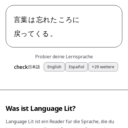
言葉
は
忘れた
ころ
に
戻ってくる
。
Probier deine Lernsprache
check
日本語
English
Español
+29 weitere
Was ist Language Lit?
Language Lit ist ein Reader für die Sprache, die du