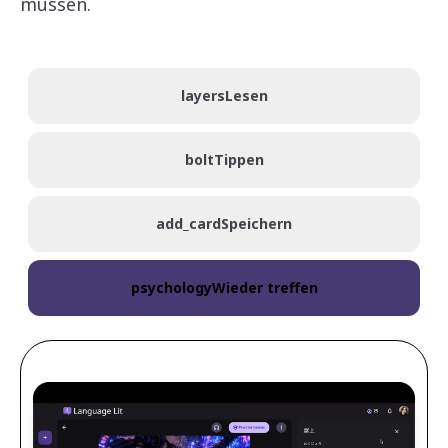
müssen.
layers
Lesen
bolt
Tippen
add_card
Speichern
psychology
Wieder treffen