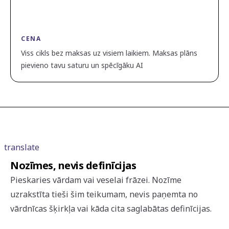
CENA
Viss cikls bez maksas uz visiem laikiem. Maksas plāns
pievieno tavu saturu un spēcīgāku AI
translate
Nozīmes, nevis definīcijas
Pieskaries vārdam vai veselai frāzei. Nozīme
uzrakstīta tieši šim teikumam, nevis paņemta no
vārdnīcas šķirkļa vai kāda cita saglabātas definīcijas.