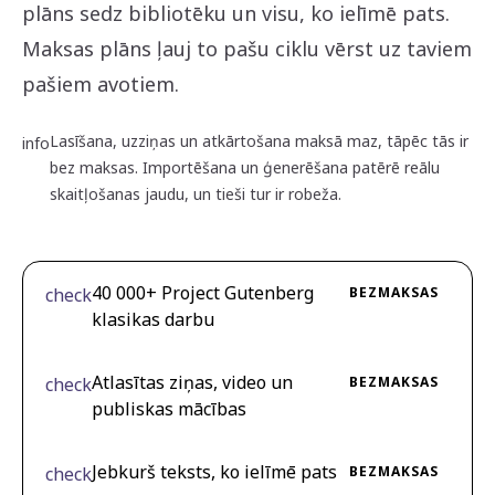
plāns sedz bibliotēku un visu, ko ielīmē pats.
Maksas plāns ļauj to pašu ciklu vērst uz taviem
pašiem avotiem.
Lasīšana, uzziņas un atkārtošana maksā maz, tāpēc tās ir
info
bez maksas. Importēšana un ģenerēšana patērē reālu
skaitļošanas jaudu, un tieši tur ir robeža.
40 000+ Project Gutenberg
check
BEZMAKSAS
klasikas darbu
Atlasītas ziņas, video un
check
BEZMAKSAS
publiskas mācības
Jebkurš teksts, ko ielīmē pats
check
BEZMAKSAS