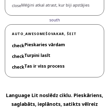
Mēģini atkal atrast, kur biji apstājies
close
south
AUTO_AWESOME
ŠOVAKAR, ŠEIT
Pieskaries vārdam
check
Turpini lasīt
check
Tas ir viss process
check
Language Lit noslēdz ciklu. Pieskāriens,
saglabāts, ieplānots, satikts vēlreiz