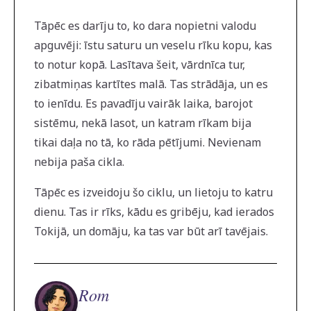
Tāpēc es darīju to, ko dara nopietni valodu
apguvēji: īstu saturu un veselu rīku kopu, kas
to notur kopā. Lasītava šeit, vārdnīca tur,
zibatmiņas kartītes malā. Tas strādāja, un es
to ienīdu. Es pavadīju vairāk laika, barojot
sistēmu, nekā lasot, un katram rīkam bija
tikai daļa no tā, ko rāda pētījumi. Nevienam
nebija paša cikla.
Tāpēc es izveidoju šo ciklu, un lietoju to katru
dienu. Tas ir rīks, kādu es gribēju, kad ierados
Tokijā, un domāju, ka tas var būt arī tavējais.
Rom