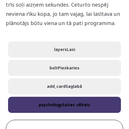
trīs soļi aizņem sekundes. Ceturto nespēj
neviena rīku kopa, jo tam vajag, lai lasītava un
plānotājs būtu viena un tā pati programma.
layers
Lasi
bolt
Pieskaries
add_card
Saglabā
psychology
Satiec vēlreiz