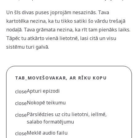
Un šīs divas puses joprojām nesazinās. Tava
kartotēka nezina, ka tu tikko satiki šo vārdu trešajā
nodaļā. Tava grāmata nezina, ka rīt tam pienāks laiks.
Tāpēc tu atkārto vienā lietotnē, lasi citā un visu
sistēmu turi galvā.
TAB_MOVE
ŠOVAKAR, AR RĪKU KOPU
Apturi epizodi
close
Nokopē teikumu
close
Pārslēdzies uz citu lietotni, ielīmē,
close
salabo formatējumu
Meklē audio failu
close