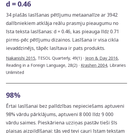
d = 0.46
34 plašās lasīšanas pētījumu metaanalīze ar 3942
dalībniekiem atklāja reālu prasmju pieaugumu no
īsta teksta lasīšanas: d = 0.46, kas pieauga līdz 0.71
pirms-pēc pētījumu dizainos. Lasīšana ir visa cikla
ievaddzinējs, tāpēc lasītava ir pats produkts.
Nakanishi 2015
,
TESOL Quarterly, 49(1)
·
Jeon & Day 2016
,
Reading in a Foreign Language, 28(2)
·
Krashen 2004
,
Libraries
Unlimited
98%
Ērtai lasīšanai bez palīdzības nepieciešams aptuveni
98% vārdu pārklājums, aptuveni 8 000 līdz 9 000
vārdu saimes. Pieskāriena uzziņas pastāv tieši šīs
plaisas aizpildīšanai: tās ved tevi cauri īstam tekstam