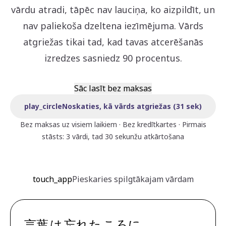
vārdu atradi, tāpēc nav lauciņa, ko aizpildīt, un
nav paliekoša dzeltena iezīmējuma. Vārds
atgriežas tikai tad, kad tavas atcerēšanās
izredzes sasniedz 90 procentus.
Sāc lasīt bez maksas
play_circle
Noskaties, kā vārds atgriežas (31 sek)
Bez maksas uz visiem laikiem · Bez kredītkartes · Pirmais
stāsts: 3 vārdi, tad 30 sekunžu atkārtošana
touch_app
Pieskaries spilgtākajam vārdam
言葉
は
忘れた
ころ
に