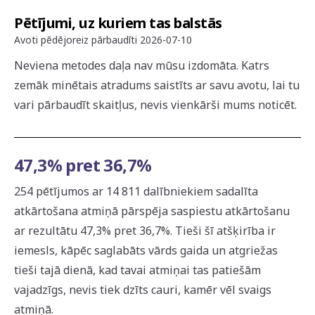
Pētījumi, uz kuriem tas balstās
Avoti pēdējoreiz pārbaudīti
2026-07-10
Neviena metodes daļa nav mūsu izdomāta. Katrs
zemāk minētais atradums saistīts ar savu avotu, lai tu
vari pārbaudīt skaitļus, nevis vienkārši mums noticēt.
47,3% pret 36,7%
254 pētījumos ar 14 811 dalībniekiem sadalīta
atkārtošana atmiņā pārspēja saspiestu atkārtošanu
ar rezultātu 47,3% pret 36,7%. Tieši šī atšķirība ir
iemesls, kāpēc saglabāts vārds gaida un atgriežas
tieši tajā dienā, kad tavai atmiņai tas patiešām
vajadzīgs, nevis tiek dzīts cauri, kamēr vēl svaigs
atmiņā.