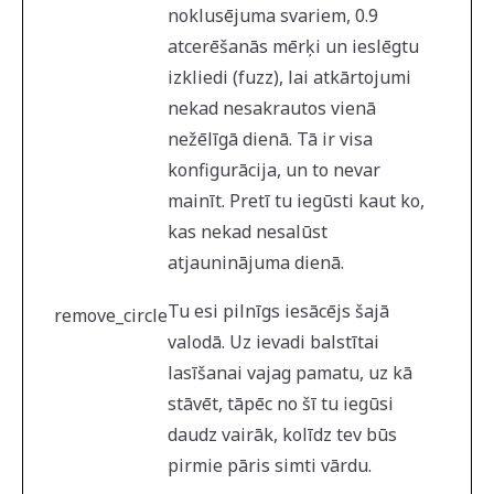
noklusējuma svariem, 0.9
atcerēšanās mērķi un ieslēgtu
izkliedi (fuzz), lai atkārtojumi
nekad nesakrautos vienā
nežēlīgā dienā. Tā ir visa
konfigurācija, un to nevar
mainīt. Pretī tu iegūsti kaut ko,
kas nekad nesalūst
atjauninājuma dienā.
Tu esi pilnīgs iesācējs šajā
remove_circle
valodā. Uz ievadi balstītai
lasīšanai vajag pamatu, uz kā
stāvēt, tāpēc no šī tu iegūsi
daudz vairāk, kolīdz tev būs
pirmie pāris simti vārdu.