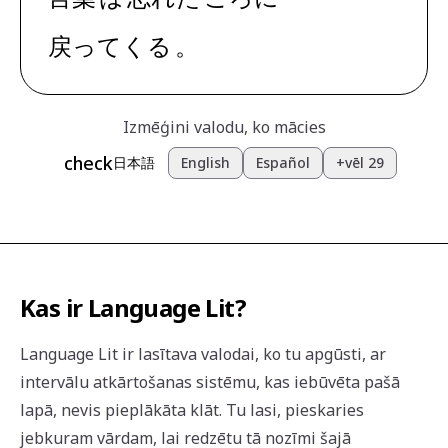
戻ってくる
。
Izmēģini valodu, ko mācies
check
日本語
English
Español
+vēl 29
Kas ir Language Lit?
Language Lit ir lasītava valodai, ko tu apgūsti, ar
intervālu atkārtošanas sistēmu, kas iebūvēta pašā
lapā, nevis pieplākāta klāt. Tu lasi, pieskaries
jebkuram vārdam, lai redzētu tā nozīmi šajā