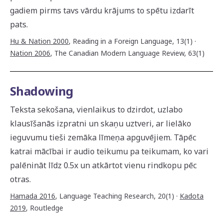
gadiem pirms tavs vārdu krājums to spētu izdarīt
pats.
Hu & Nation 2000
,
Reading in a Foreign Language, 13(1)
·
Nation 2006
,
The Canadian Modern Language Review, 63(1)
Shadowing
Teksta sekošana, vienlaikus to dzirdot, uzlabo
klausīšanās izpratni un skaņu uztveri, ar lielāko
ieguvumu tieši zemāka līmeņa apguvējiem. Tāpēc
katrai mācībai ir audio teikumu pa teikumam, ko vari
palēnināt līdz 0.5x un atkārtot vienu rindkopu pēc
otras.
Hamada 2016
,
Language Teaching Research, 20(1)
·
Kadota
2019
,
Routledge