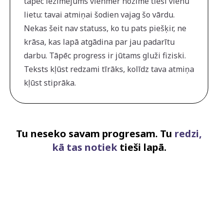
tāpēc iezīmējums vienmēr nozīmē tieši vienu
lietu: tavai atmiņai šodien vajag šo vārdu.
Nekas šeit nav statuss, ko tu pats piešķir, ne
krāsa, kas lapā atgādina par jau padarītu
darbu. Tāpēc progress ir jūtams gluži fiziski.
Teksts kļūst redzami tīrāks, kolīdz tava atmiņa
kļūst stiprāka.
Tu neseko savam progresam. Tu
redzi,
kā tas notiek
tieši lapā.