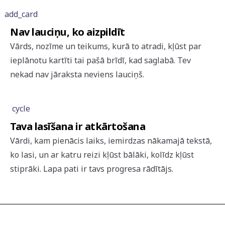
add_card
Nav lauciņu, ko aizpildīt
Vārds, nozīme un teikums, kurā to atradi, kļūst par
ieplānotu kartīti tai pašā brīdī, kad saglabā. Tev
nekad nav jāraksta neviens lauciņš.
cycle
Tava lasīšana ir atkārtošana
Vārdi, kam pienācis laiks, iemirdzas nākamajā tekstā,
ko lasi, un ar katru reizi kļūst bālāki, kolīdz kļūst
stiprāki. Lapa pati ir tavs progresa rādītājs.