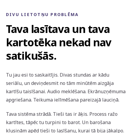
DIVU LIETOTŅU PROBLĒMA
Tava lasītava un tava
kartotēka nekad nav
satikušās.
Tu jau esi to saskaitījis. Divas stundas ar kādu
seriālu, un deviņdesmit no tām minūtēm aizgāja
kartīšu taisīšanai. Audio meklēšana. Ekrānuzņēmuma
apgriešana. Teikuma ielīmēšana pareizajā lauciņā.
Tava sistēma strādā. Tieši tas ir āķis. Process ražo
kartītes, tāpēc tu turpini to barot. Un barošana
klusiņām apēd tieši to lasīšanu, kurai tā bija jākalpo.