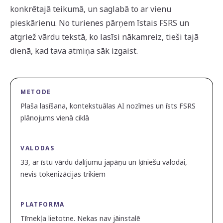
konkrētajā teikumā, un saglabā to ar vienu
pieskārienu. No turienes pārņem īstais FSRS un
atgriež vārdu tekstā, ko lasīsi nākamreiz, tieši tajā
dienā, kad tava atmiņa sāk izgaist.
METODE
Plaša lasīšana, kontekstuālas AI nozīmes un īsts FSRS
plānojums vienā ciklā
VALODAS
33, ar īstu vārdu dalījumu japāņu un ķīniešu valodai,
nevis tokenizācijas trikiem
PLATFORMA
Tīmekļa lietotne. Nekas nav jāinstalē