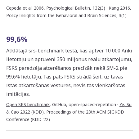
Cepeda et al. 2006
,
Psychological Bulletin, 132(3)
·
Kang 2016
,
Policy Insights from the Behavioral and Brain Sciences, 3(1)
99,6%
Atklātajā srs-benchmark testā, kas aptver 10 000 Anki
lietotāju un aptuveni 350 miljonus reālu atkārtojumu,
FSRS paredzēja atcerēšanos precīzāk nekā SM-2 pie
99,6% lietotāju. Tas pats FSRS strādā šeit, uz tavas
īstās atkārtošanas vēstures, nevis tās vienkāršotas
imitācijas.
Open SRS benchmark
,
GitHub, open-spaced-repetition
·
Ye, Su
& Cao 2022 (KDD)
,
Proceedings of the 28th ACM SIGKDD
Conference (KDD ’22)