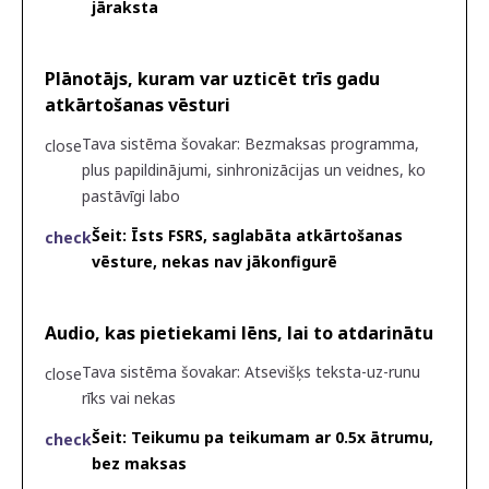
jāraksta
Plānotājs, kuram var uzticēt trīs gadu
atkārtošanas vēsturi
Tava sistēma šovakar
:
Bezmaksas programma,
close
plus papildinājumi, sinhronizācijas un veidnes, ko
pastāvīgi labo
Šeit
:
Īsts FSRS, saglabāta atkārtošanas
check
vēsture, nekas nav jākonfigurē
Audio, kas pietiekami lēns, lai to atdarinātu
Tava sistēma šovakar
:
Atsevišķs teksta-uz-runu
close
rīks vai nekas
Šeit
:
Teikumu pa teikumam ar 0.5x ātrumu,
check
bez maksas