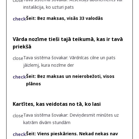
close
instalācija, ko uzturi pats
Šeit
:
Bez maksas, visās 33 valodās
check
Vārda nozīme tieši tajā teikumā, kas ir tavā
priekšā
Tava sistēma šovakar
:
Vārdnīcas cilne un pats
close
jāizlemj, kura nozīme der
Šeit
:
Bez maksas un neierobežoti, visos
check
plānos
Kartītes, kas veidotas no tā, ko lasi
Tava sistēma šovakar
:
Deviņdesmit minūtes uz
close
katrām divām stundām
Šeit
:
Viens pieskāriens. Nekad nekas nav
check