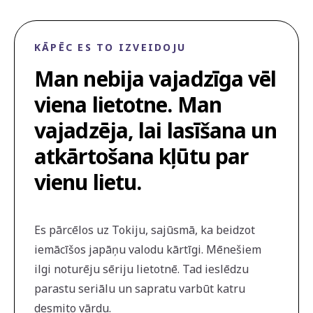
KĀPĒC ES TO IZVEIDOJU
Man nebija vajadzīga vēl
viena lietotne. Man
vajadzēja, lai lasīšana un
atkārtošana kļūtu par
vienu lietu.
Es pārcēlos uz Tokiju, sajūsmā, ka beidzot
iemācīšos japāņu valodu kārtīgi. Mēnešiem
ilgi noturēju sēriju lietotnē. Tad ieslēdzu
parastu seriālu un sapratu varbūt katru
desmito vārdu.