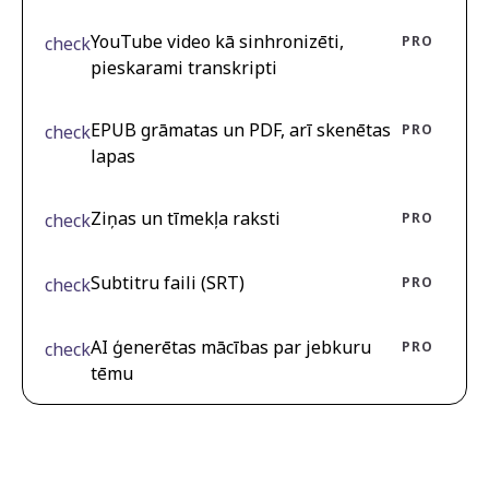
YouTube video kā sinhronizēti,
check
PRO
pieskarami transkripti
EPUB grāmatas un PDF, arī skenētas
check
PRO
lapas
Ziņas un tīmekļa raksti
check
PRO
Subtitru faili (SRT)
check
PRO
AI ģenerētas mācības par jebkuru
check
PRO
tēmu