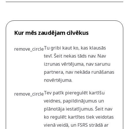
Kur mēs zaudējam cilvēkus
Tu gribi kaut ko, kas klausās
remove_circle
tevī. Šeit nekas tāds nav. Nav
izrunas vērtējuma, nav sarunu
partnera, nav nekāda runāšanas
novērtējuma.
Tev patīk pieregulēt kartīšu
remove_circle
veidnes, papildinājumus un
plānotāja iestatījumus. Šeit nav
ko regulēt: kartītes tiek veidotas
vienā veidā, un FSRS strādā ar