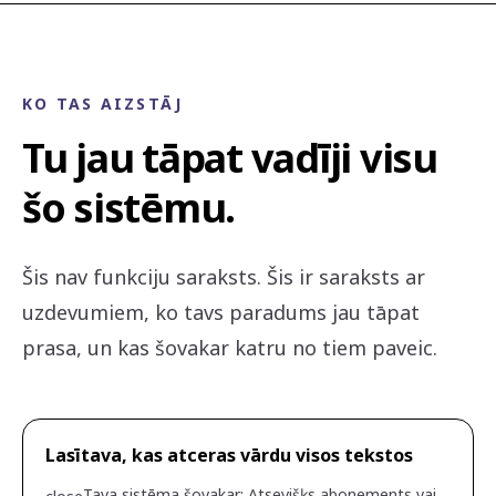
KO TAS AIZSTĀJ
Tu jau tāpat vadīji visu
šo sistēmu.
Šis nav funkciju saraksts. Šis ir saraksts ar
uzdevumiem, ko tavs paradums jau tāpat
prasa, un kas šovakar katru no tiem paveic.
Lasītava, kas atceras vārdu visos tekstos
Tava sistēma šovakar
:
Atsevišķs abonements vai