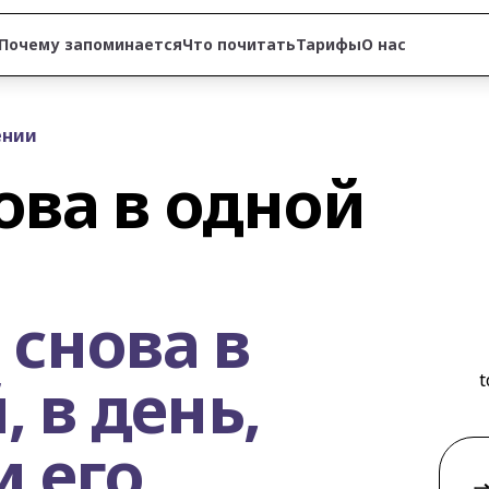
Почему запоминается
Что почитать
Тарифы
О нас
ении
ова в одной 
 снова в 
в день, 
t
 его 