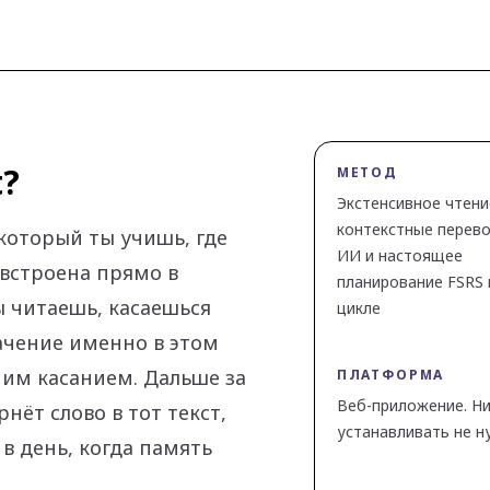
t?
МЕТОД
Экстенсивное чтени
контекстные перев
 который ты учишь, где
ИИ и настоящее
встроена прямо в
планирование FSRS
ы читаешь, касаешься
цикле
начение именно в этом
ним касанием. Дальше за
ПЛАТФОРМА
Веб-приложение. Н
нёт слово в тот текст,
устанавливать не н
в день, когда память