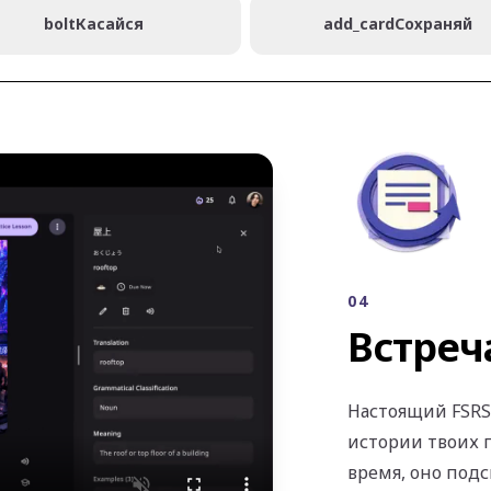
bolt
Касайся
add_card
Сохраняй
04
Встреч
Настоящий FSRS
истории твоих 
время, оно подс