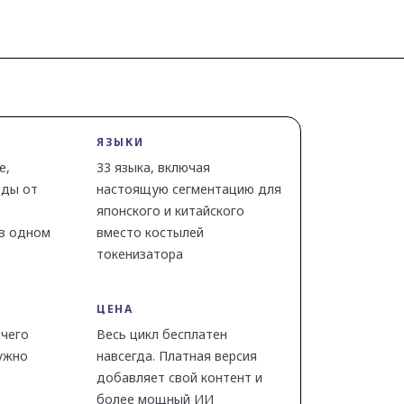
ЯЗЫКИ
е,
33 языка, включая
оды от
настоящую сегментацию для
японского и китайского
 в одном
вместо костылей
токенизатора
ЦЕНА
ичего
Весь цикл бесплатен
ужно
навсегда. Платная версия
добавляет свой контент и
более мощный ИИ