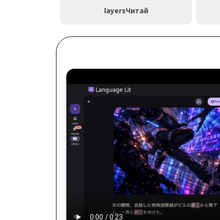
layers
Читай