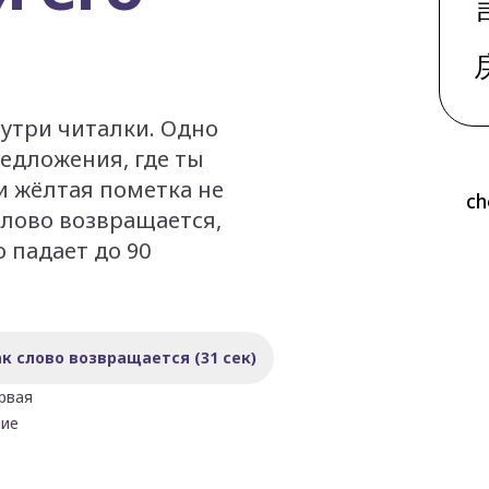
утри читалки. Одно
редложения, где ты
 и жёлтая пометка не
ch
Слово возвращается,
 падает до 90
к слово возвращается (31 сек)
ервая
ние