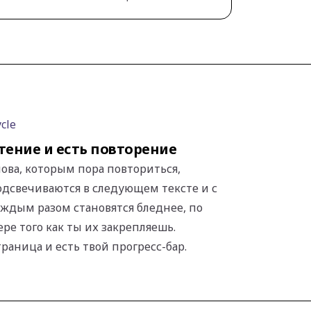
ycle
тение и есть повторение
лова, которым пора повториться,
одсвечиваются в следующем тексте и с
аждым разом становятся бледнее, по
ере того как ты их закрепляешь.
траница и есть твой прогресс-бар.