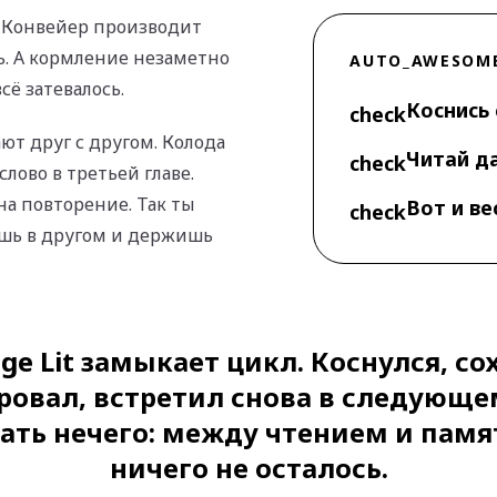
а. Конвейер производит
ь. А кормление незаметно
AUTO_AWESOM
сё затевалось.
Коснись
check
ют друг с другом. Колода
Читай д
check
слово в третьей главе.
 на повторение. Так ты
Вот и ве
check
шь в другом и держишь
ge Lit замыкает цикл. Коснулся, со
ровал, встретил снова в следующем
ть нечего: между чтением и пам
ничего не осталось.