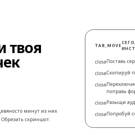
и твоя
СЕГО
TAB_MOVE
ИНС
чек
Поставь се
close
Скопируй 
close
Переключис
close
поправь ф
Разыщи ау
close
 Девяносто минут из них
Попробуй с
close
. Обрезать скриншот.