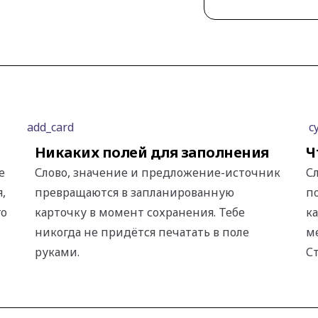
add_card
c
Никаких полей для заполнения
Ч
е
Слово, значение и предложение-источник
С
,
превращаются в запланированную
п
го
карточку в момент сохранения. Тебе
к
никогда не придётся печатать в поле
м
руками.
С