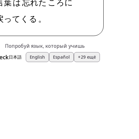
言葉
は
忘れた
ころ
に
戻ってくる
。
Попробуй язык, который учишь
eck
日本語
English
Español
+29 ещё